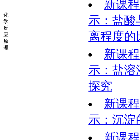
新课程
化
示：盐酸
学
反
离程度的
应
原
理
新课程
示：盐溶
探究
新课程
示：沉淀
新课程