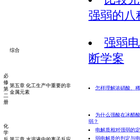
强弱的八
强弱电
综合
断学案
必
修
第五章 化工生产中重要的非
怎样理解浓硝酸、
第
金属元素
二
册
为什么强酸在冰醋
弱？
化
电解质相对强弱的
学
弱电解质的判定与
反
第三章 水溶液中的离子反应