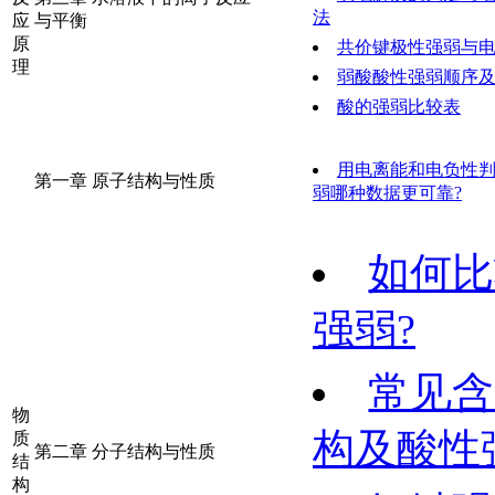
法
应
与平衡
原
共价键极性强弱与
理
弱酸酸性强弱顺序
酸的强弱比较表
用电离能和电负性
第一章 原子结构与性质
弱哪种数据更可靠?
如何比
强弱?
常见含
物
构及酸性
质
第二章 分子结构与性质
结
构