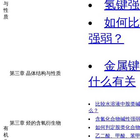
氢键强
与
性
质
如何比
强弱？
金属键
第三章 晶体结构与性质
什么有关
比较水溶液中胺类
么？
含氮化合物碱性强
第三章 烃的含氧衍生物
如何判定胺类化合
有
机
乙二酸、甲酸、苯