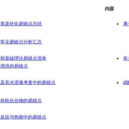
内容
分类及转化易错点总结
离
量常见易错点分析汇总
念和基础理论易错点清单
有
学用语的易错点
气及其水溶液考查中的易错点
硝
见有机化合物的易错点
学反应与热能中的易错点