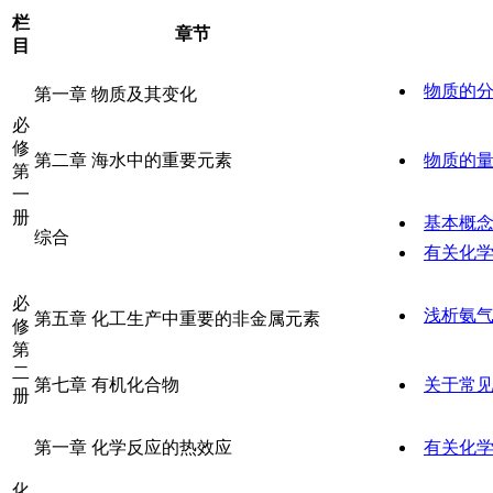
栏
章节
目
物质的
第一章 物质及其变化
必
修
第二章 海水中的重要元素
物质的
第
一
册
基本概
综合
有关化
必
浅析氨
第五章 化工生产中重要的非金属元素
修
第
二
第七章 有机化合物
关于常
册
第一章 化学反应的热效应
有关化
化