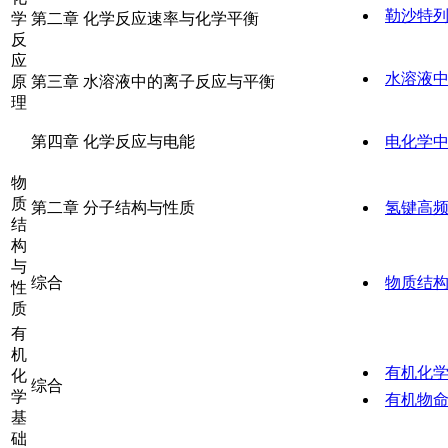
勒沙特
学
第二章 化学反应速率与化学平衡
反
应
水溶液中
原
第三章 水溶液中的离子反应与平衡
理
第四章 化学反应与电能
电化学
物
质
第二章 分子结构与性质
氢键高
结
构
与
综合
物质结
性
质
有
机
有机化
化
综合
学
有机物
基
础