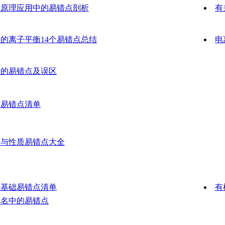
列原理应用中的易错点剖析
有
的离子平衡14个易错点总结
电
中的易错点及误区
频易错点清单
构与性质易错点大全
学基础易错点清单
有
命名中的易错点