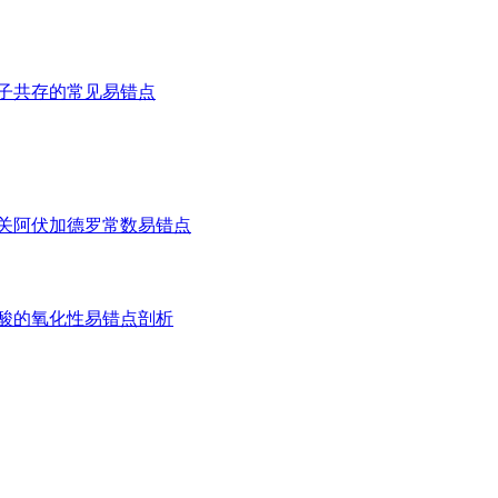
子共存的常见易错点
关阿伏加德罗常数易错点
酸的氧化性易错点剖析