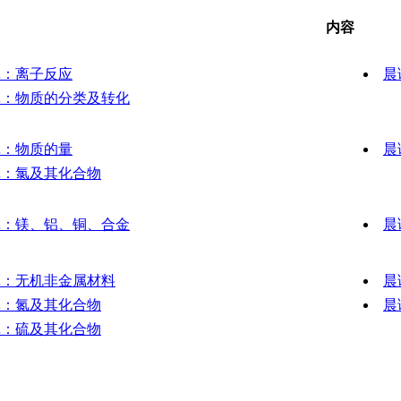
内容
记：离子反应
晨
记：物质的分类及转化
记：物质的量
晨
记：氯及其化合物
记：镁、铝、铜、合金
晨
记：无机非金属材料
晨
记：氮及其化合物
晨
记：硫及其化合物