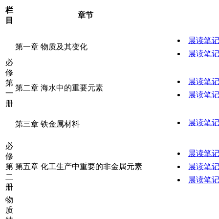
栏
章节
目
晨读笔
第一章 物质及其变化
晨读笔
必
修
晨读笔
第
第二章 海水中的重要元素
一
晨读笔
册
晨读笔
第三章 铁金属材料
必
晨读笔
修
第
第五章 化工生产中重要的非金属元素
晨读笔
二
晨读笔
册
物
质