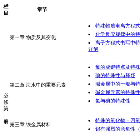
栏
章节
目
特殊物质电离方程
化学反应规律中的
第一章 物质及其变化
离子方程式书写中
详解
氟的成键特点及特
碘的特殊性与释疑
碱金属中的一般与
第二章 海水中的重要元素
碱金属元素的特殊
必
氟与碘的特殊性
修
第
一
特殊的氧化物－四
册
第三章 铁金属材料
铝有强烈的亲氧性