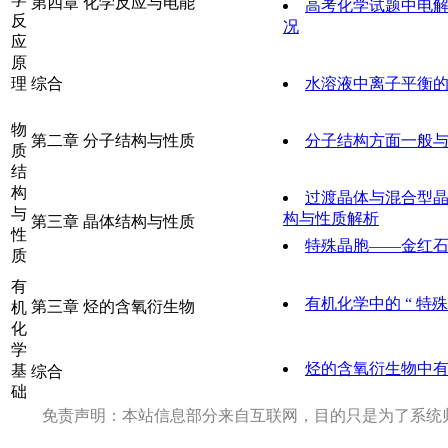
第四章 化学反应与电能
高考化学试题中电
反
况
应
原
理
综合
水溶液中离子平衡
物
第二章 分子结构与性质
分子结构方面一般
质
结
构
过渡晶体与混合型
与
构与性质解析
第三章 晶体结构与性质
性
特殊晶胞——金红
质
有
有机化学中的 “ 特殊
第三章 烃的含氧衍生物
机
化
学
烃的含氧衍生物中
基
综合
础
免责声明：本站信息部分来自互联网，目的只是为了系统