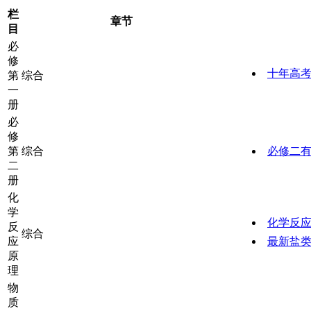
栏
章节
目
必
修
十年高
第
综合
一
册
必
修
第
综合
必修二
二
册
化
学
化学反
反
综合
应
最新盐
原
理
物
质