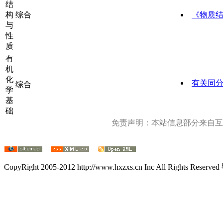
结
构
综合
《物质
与
性
质
有
机
化
有关同
综合
学
基
础
免责声明：本站信息部分来自互
CopyRight 2005-2012 http://www.hxzxs.cn Inc All Rights Rese