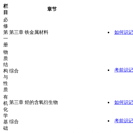
栏
章节
目
必
修
第
第三章 铁金属材料
如何识
一
册
物
质
结
考前识
构
综合
与
性
质
有
第三章 烃的含氧衍生物
如何识
机
化
学
考前识
综合
基
础