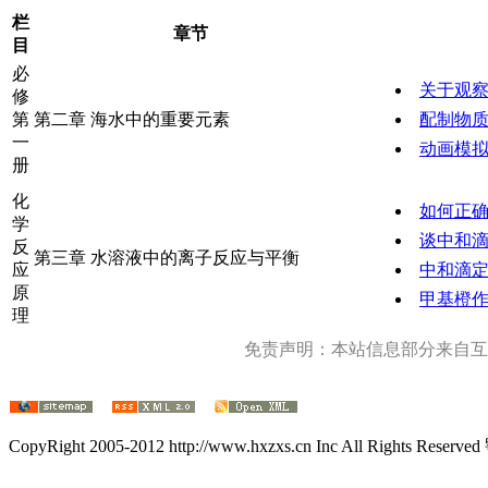
栏
章节
目
必
关于观
修
第
第二章 海水中的重要元素
配制物
一
动画模拟
册
化
如何正
学
谈中和
反
第三章 水溶液中的离子反应与平衡
应
中和滴
原
甲基橙
理
免责声明：本站信息部分来自互
CopyRight 2005-2012 http://www.hxzxs.cn Inc All Rights Rese