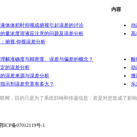
内容
察液体体积时仰视或俯视引起误差的讨论
动
质的量浓度溶液应注意的问题及误差分析
高
：俯视,仰视误差分析
确理解准确度与精密度、误差与偏差的概念？
酸
滴定的误差分析
动
定的误差来源与误差分析
微
作指示剂误差究竟有多大？
乐
联网，目的只是为了系统归纳和传递信息，若是对您造成了影响
rved 鄂ICP备07012119号-1