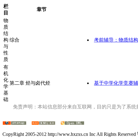
栏
章节
目
物
质
结
构
综合
考前辅导：物质结
与
性
质
有
机
化
第二章 烃与卤代烃
基于中学化学竞赛
学
基
础
免责声明：本站信息部分来自互联网，目的只是为了系统
CopyRight 2005-2012 http://www.hxzxs.cn Inc All Rights Rese