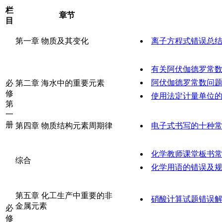
栏
章节
目
第一章 物质及其变化
离子方程式错误总
有关阿伏伽德罗常
阿伏伽德罗常数问
必
第二章 海水中的重要元素
修
使用法定计量单位
第
一
册
第四章 物质结构元素周期律
电子式书写的十种
化学教师课堂板书
综合
化学用语的错误及
第五章 化工生产中重要的非
硝酸计算试题错误
金属元素
必
修