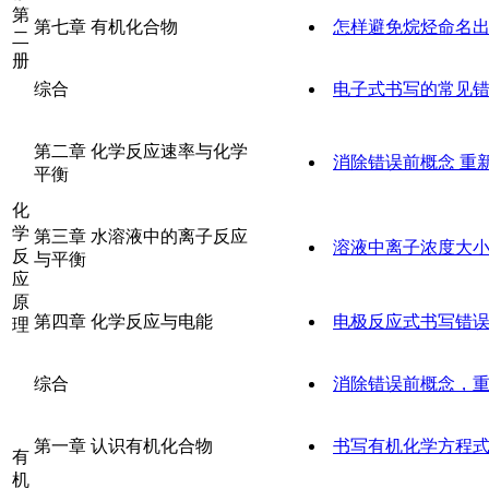
第
第七章 有机化合物
怎样避免烷烃命名
二
册
综合
电子式书写的常见
第二章 化学反应速率与化学
消除错误前概念 重
平衡
化
学
第三章 水溶液中的离子反应
溶液中离子浓度大
反
与平衡
应
原
第四章 化学反应与电能
电极反应式书写错
理
综合
消除错误前概念，
第一章 认识有机化合物
书写有机化学方程
有
机