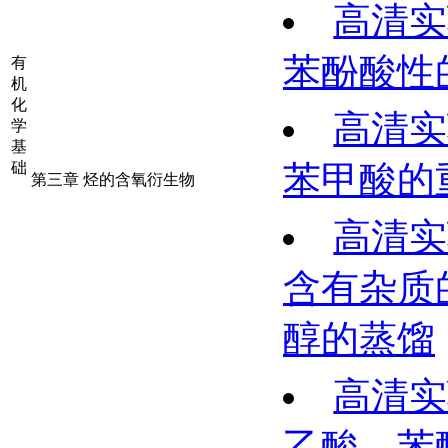
高清实
苯酚酸性
有
机
化
高清实
学
基
础
苯甲酸的
第三章 烃的含氧衍生物
高清实
含有杂质
醇的蒸馏
高清实
乙酸、苯