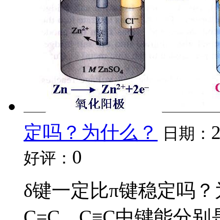
定吗？为什么？
日期：
0
好评：
δ键一定比π键稳定吗？
C=C，C≡C中键能分别是347