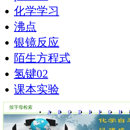
化学学习
沸点
银镜反应
陌生方程式
氢键02
课本实验
按字母检索
A
B
C
D
E
F
G
H
W
X
Y
Z