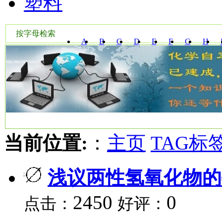
塑料
按字母检索
A
B
C
D
E
F
G
H
W
X
Y
Z
当前位置:
：
主页
TAG标
浅议两性氢氧化物的
2450
0
点击：
好评：