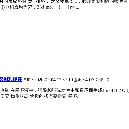
 水时的反应热叫做中和热． 定义要点： 1．必须是酸和碱的稀
l)中和热均为57．3 kJ·mol －1 ，而弱...
区别和联系
2020-02-04 17:37:19
4053
0
日期：
点击：
好评：
在稀溶液中，强酸和强碱发生中和反应而生成1 mol H 2 O(l)
应 物质状态 物质的状态要确定 稀溶...