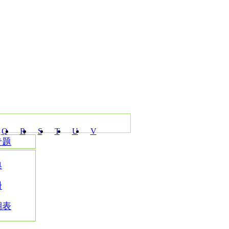
Q
R
S
T
U
V
专题
典
册
期表