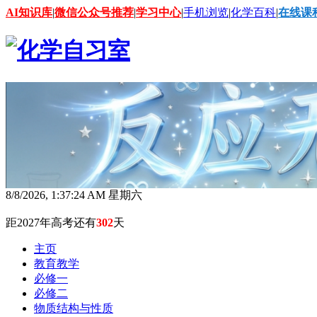
AI知识库
|
微信公众号推荐
|
学习中心
|
手机浏览
|
化学百科
|
在线课
8/8/2026, 1:37:25 AM 星期六
距2027年高考还有
302
天
主页
教育教学
必修一
必修二
物质结构与性质