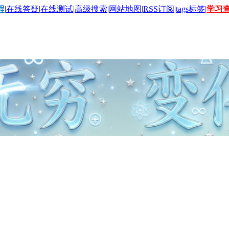
程
|
在线答疑
|
在线测试
|
高级搜索
|
网站地图
|
RSS订阅|
tags标签|
学习