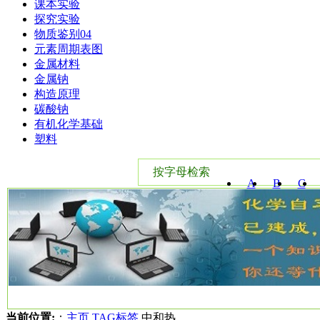
课本实验
探究实验
物质鉴别04
元素周期表图
金属材料
金属钠
构造原理
碳酸钠
有机化学基础
塑料
按字母检索
A
B
C
W
X
Y
当前位置:
：
主页
TAG标签
中和热