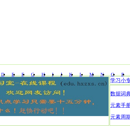
D
E
F
G
H
I
J
K
L
M
N
O
P
学习小
Z
数据词
元素手
元素周