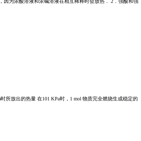
溶液，因为浓酸溶液和浓碱溶液在相互稀释时会放热． 2．强酸和强
时所放出的热量 在101 KPa时，1 mol 物质完全燃烧生成稳定的