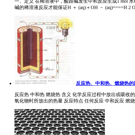
一、定义 在稀溶液中，酸跟碱发生中和反应生成1 mol
碱的稀溶液反应才能保证H ＋ (aq)＋OH － (aq)====H 2 O(
反应热、中和热、燃烧热的
反应热 中和热 燃烧热 含义 化学反应过程中放出或吸收的热量 
氧化物时所放出的热量 反应特点 任何反应 中和反应 燃烧反