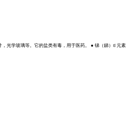
计，光学玻璃等。它的盐类有毒，用于医药。 ● 锑（銻）tī 元素