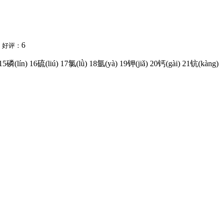
4
6
好评：
15磷(lín) 16硫(liú) 17氯(lǜ) 18氩(yà) 19钾(jiǎ) 20钙(gài) 21钪(kàng)