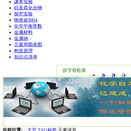
课本实验
硅及其化合物
探究实验
物质鉴别04
化学平衡常数
金属材料
金属钠
元素周期表图
构造原理
知识点清单
按字母检索
A
B
C
W
X
Y
当前位置:
：
主页
TAG标签
元素读音