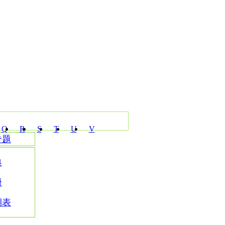
Q
R
S
T
U
V
专题
典
册
期表