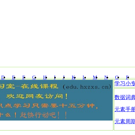
D
E
F
G
H
I
J
K
L
M
N
O
P
学习小
Z
数据词
元素手
元素周