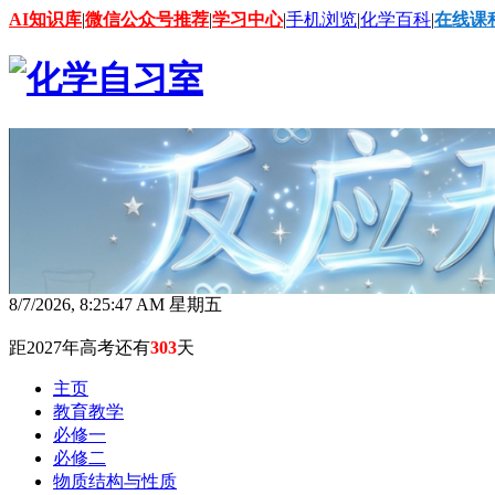
AI知识库
|
微信公众号推荐
|
学习中心
|
手机浏览
|
化学百科
|
在线课
8/7/2026, 8:25:49 AM 星期五
距2027年高考还有
303
天
主页
教育教学
必修一
必修二
物质结构与性质