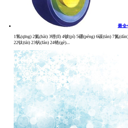
最全
1氢(qīng) 2氦(hài) 3锂(lǐ) 4铍(pí) 5硼(péng) 6碳(tàn) 7氮(dàn
22钛(tài) 23钒(fán) 24铬(gè)...