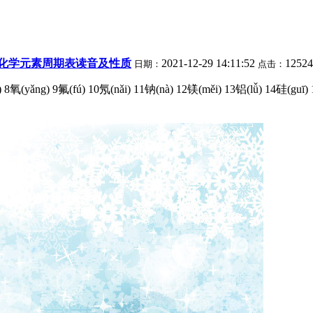
化学元素周期表读音及性质
2021-12-29 14:11:52
1252
日期：
点击：
) 8氧(yǎng) 9氟(fú) 10氖(nǎi) 11钠(nà) 12镁(měi) 13铝(lǚ) 14硅(guī) 