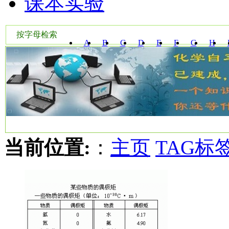
课本实验
按字母检索
A
B
C
D
E
F
G
H
W
X
Y
Z
当前位置:
：
主页
TAG标