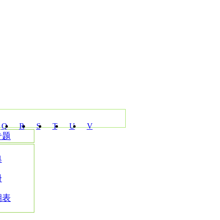
Q
R
S
T
U
V
专题
典
册
期表