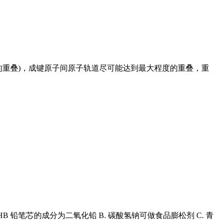
的重叠)，成键原子间原子轨道尽可能达到最大程度的重叠，重
 HB 铅笔芯的成分为二氧化铅 B. 碳酸氢钠可做食品膨松剂 C. 青