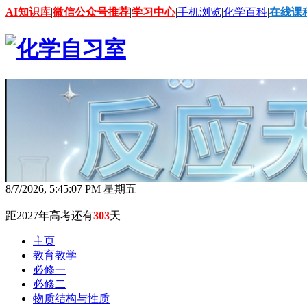
AI知识库
|
微信公众号推荐
|
学习中心
|
手机浏览
|
化学百科
|
在线课
8/7/2026, 5:45:09 PM 星期五
距2027年高考还有
303
天
主页
教育教学
必修一
必修二
物质结构与性质