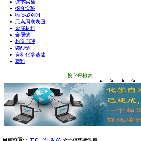
课本实验
探究实验
物质鉴别04
元素周期表图
金属材料
金属钠
构造原理
碳酸钠
有机化学基础
塑料
按字母检索
A
B
C
W
X
Y
当前位置:
：
主页
TAG标签
分子结构与性质