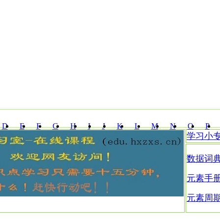
D
E
F
G
H
I
J
K
L
M
N
O
P
学习小
Z
数据词
元素手
元素周