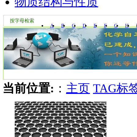
物质结构与性质
按字母检索
A
B
C
D
E
F
G
H
W
X
Y
Z
当前位置:
：
主页
TAG标