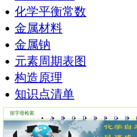
化学平衡常数
金属材料
金属钠
元素周期表图
构造原理
知识点清单
按字母检索
A
B
C
D
E
F
G
H
W
X
Y
Z