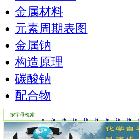
金属材料
元素周期表图
金属钠
构造原理
碳酸钠
配合物
按字母检索
A
B
C
D
E
F
G
H
W
X
Y
Z