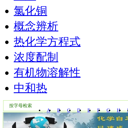
氯化铜
概念辨析
热化学方程式
浓度配制
有机物溶解性
中和热
按字母检索
A
B
C
D
E
F
G
H
W
X
Y
Z