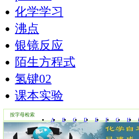
化学学习
沸点
银镜反应
陌生方程式
氢键02
课本实验
按字母检索
A
B
C
D
E
F
G
H
W
X
Y
Z