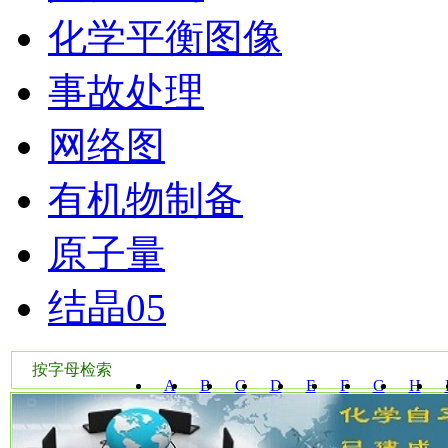
化学平衡图像
事故处理
网络图
有机物制备
原子量
结晶05
按字母检索
A
B
C
D
E
F
G
H
W
X
Y
Z