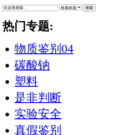
搜索
热门专题:
物质鉴别04
碳酸钠
塑料
是非判断
实验安全
真假鉴别