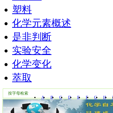
塑料
化学元素概述
是非判断
实验安全
化学变化
萃取
按字母检索
A
B
C
D
E
F
G
H
W
X
Y
Z