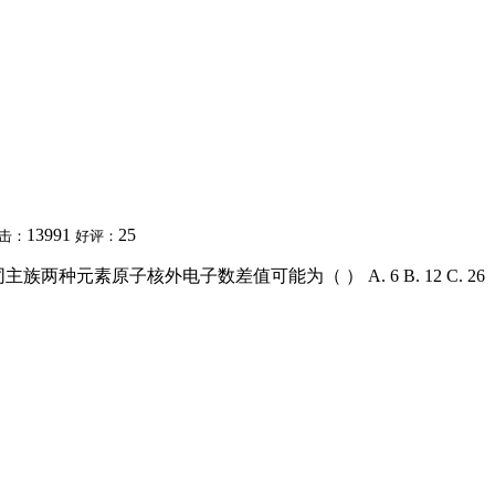
13991
25
击：
好评：
主族两种元素原子核外电子数差值可能为（ ） A. 6 B. 12 C. 26