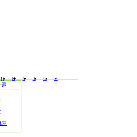
Q
R
S
T
U
V
专题
典
册
期表