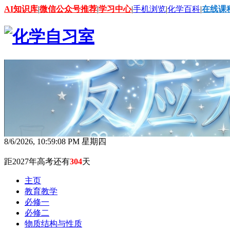
AI知识库
|
微信公众号推荐
|
学习中心
|
手机浏览
|
化学百科
|
在线课
8/6/2026, 10:59:09 PM 星期四
距2027年高考还有
304
天
主页
教育教学
必修一
必修二
物质结构与性质