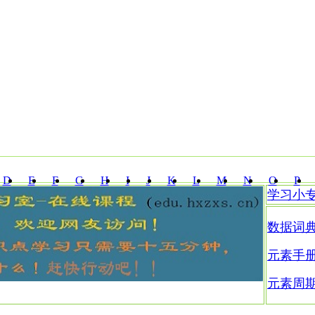
D
E
F
G
H
I
J
K
L
M
N
O
P
学习小
Z
数据词
元素手
元素周