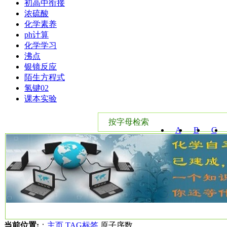
初高中衔接
浓硫酸
化学素养
ph计算
化学学习
沸点
银镜反应
陌生方程式
氢键02
课本实验
按字母检索
A
B
C
W
X
Y
当前位置:
：
主页
TAG标签
原子序数