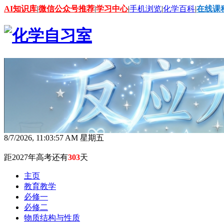
AI知识库
|
微信公众号推荐
|
学习中心
|
手机浏览
|
化学百科
|
在线课
8/7/2026, 11:04:00 AM 星期五
距2027年高考还有
303
天
主页
教育教学
必修一
必修二
物质结构与性质