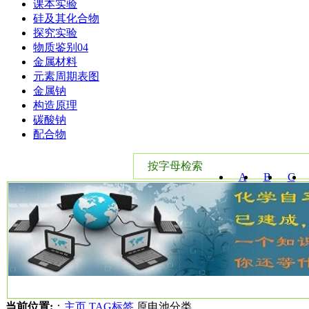
课本实验
硅及其化合物
探究实验
物质鉴别04
金属材料
元素周期表图
金属钠
构造原理
碳酸钠
配合物
按字母检索
A
B
C
W
X
Y
当前位置:
：
主页
TAG标签
原电池分类