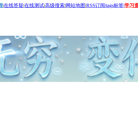
程
|
在线答疑
|
在线测试
|
高级搜索
|
网站地图
|
RSS订阅|
tags标签|
学习