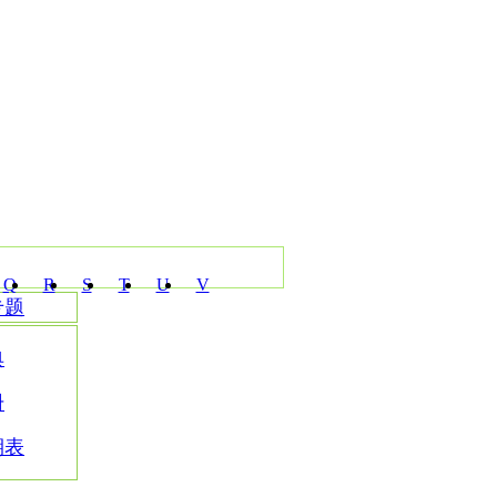
Q
R
S
T
U
V
专题
典
册
期表