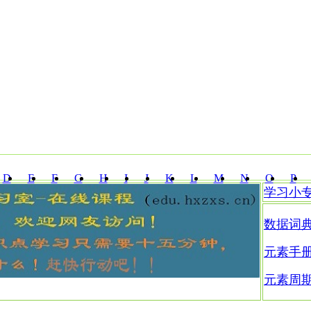
D
E
F
G
H
I
J
K
L
M
N
O
P
学习小
Z
数据词
元素手
元素周