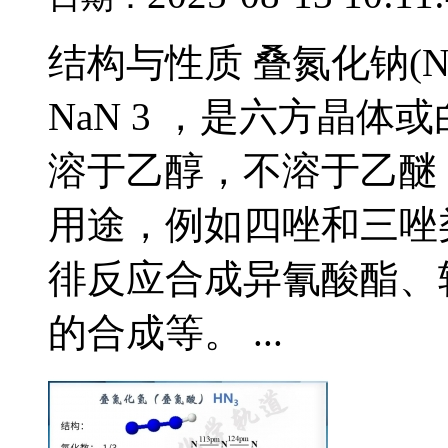
结构与性质 叠氮化钠(N
NaN 3 ，是六方晶
溶于乙醇，不溶于乙醚
用途，例如四唑和三唑类化
徘反应合成异氰酸酯、
的合成等。 ...