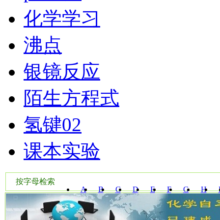
化学学习
沸点
银镜反应
陌生方程式
氢键02
课本实验
按字母检索
A
B
C
D
E
F
G
H
W
X
Y
Z