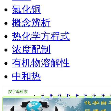
氯化铜
概念辨析
热化学方程式
浓度配制
有机物溶解性
中和热
按字母检索
A
B
C
D
E
F
G
H
W
X
Y
Z