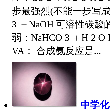
步最强烈(不能一步写成)：Na
3 ＋NaOH 可溶性
弱：NaHCO 3 ＋H 2 O
VA： 合成氨反应是...
中学化