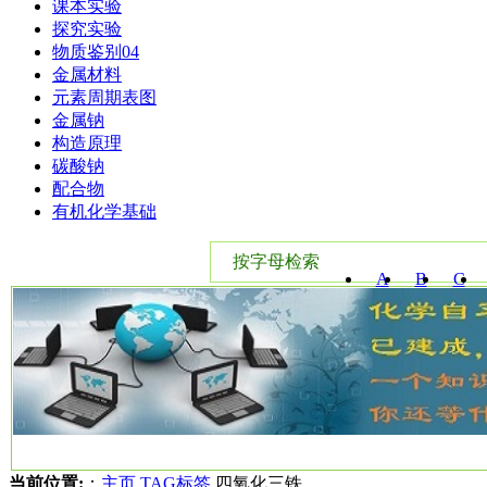
课本实验
探究实验
物质鉴别04
金属材料
元素周期表图
金属钠
构造原理
碳酸钠
配合物
有机化学基础
按字母检索
A
B
C
W
X
Y
当前位置:
：
主页
TAG标签
四氧化三铁