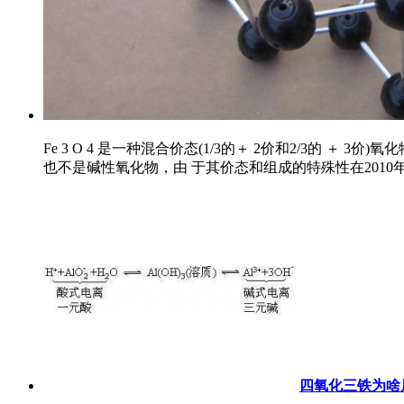
Fe 3 O 4 是一种混合价态(1/3的＋ 2价和2/3的 ＋ 3
也不是碱性氧化物，由 于其价态和组成的特殊性在2010年
四氧化三铁为啥