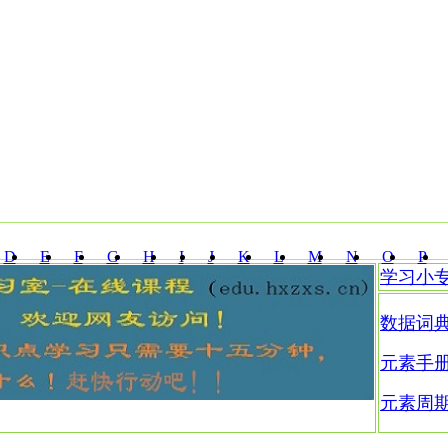
D
E
F
G
H
I
J
K
L
M
N
O
P
学习小
Z
数据词
元素手
元素周