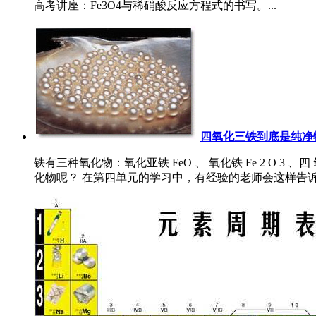
高考讲座：Fe3O4与稀硝酸反应方程式的书写。...
四氧化三铁到底是纯净
铁有三种氧化物：氧化亚铁 FeO 、 氧化铁 Fe 2 O 3
化物呢？ 在第四单元的学习中，有经验的老师会这样告诉你： Fe 3 O