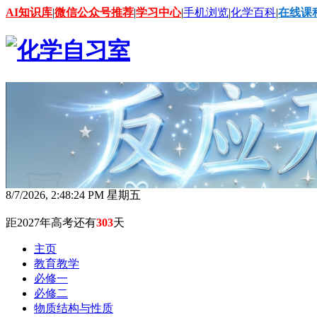
AI知识库
|
微信公众号推荐
|
学习中心
|
手机浏览
|
化学百科
|
在线课
8/7/2026, 2:48:25 PM 星期五
距2027年高考还有
303
天
主页
教育教学
必修一
必修二
物质结构与性质