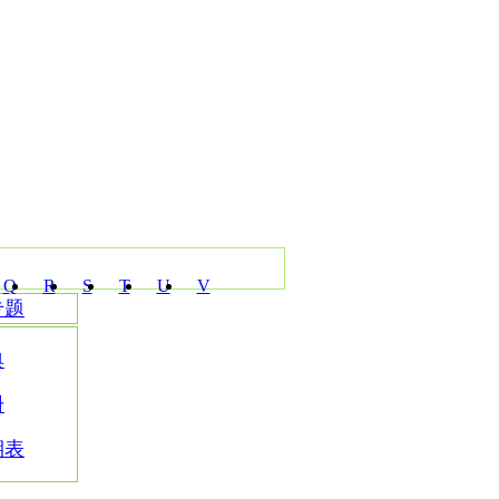
Q
R
S
T
U
V
专题
典
册
期表