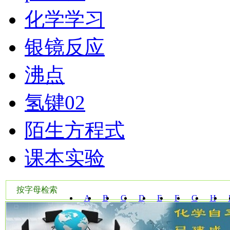
化学学习
银镜反应
沸点
氢键02
陌生方程式
课本实验
按字母检索
A
B
C
D
E
F
G
H
W
X
Y
Z