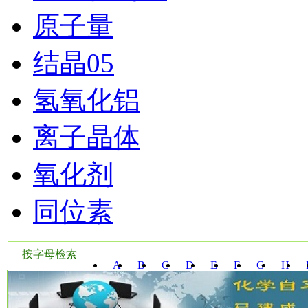
原子量
结晶05
氢氧化铝
离子晶体
氧化剂
同位素
按字母检索
A
B
C
D
E
F
G
H
W
X
Y
Z