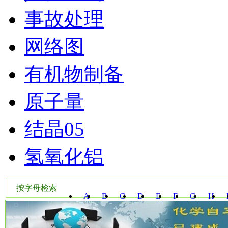
事故处理
网络图
有机物制备
原子量
结晶05
氢氧化铝
按字母检索
A
B
C
D
E
F
G
H
W
X
Y
Z