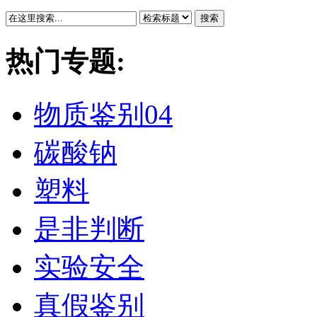
搜索
热门专题:
物质鉴别04
碳酸钠
塑料
是非判断
实验安全
真假鉴别