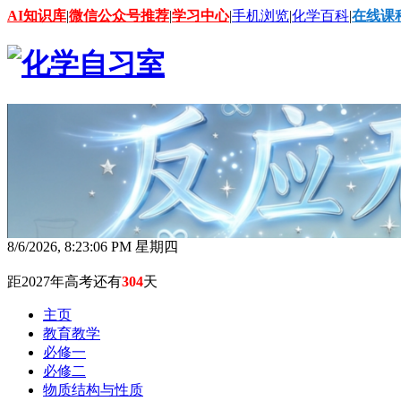
AI知识库
|
微信公众号推荐
|
学习中心
|
手机浏览
|
化学百科
|
在线课
8/6/2026, 8:23:07 PM 星期四
距2027年高考还有
304
天
主页
教育教学
必修一
必修二
物质结构与性质