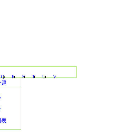
Q
R
S
T
U
V
专题
典
册
期表