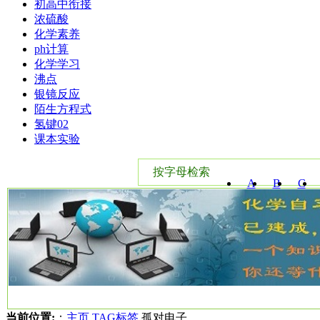
初高中衔接
浓硫酸
化学素养
ph计算
化学学习
沸点
银镜反应
陌生方程式
氢键02
课本实验
按字母检索
A
B
C
W
X
Y
当前位置:
：
主页
TAG标签
孤对电子