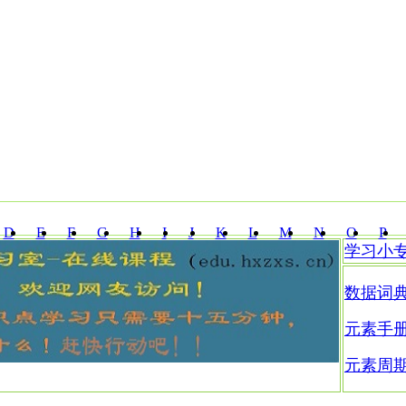
D
E
F
G
H
I
J
K
L
M
N
O
P
学习小
Z
数据词
元素手
元素周