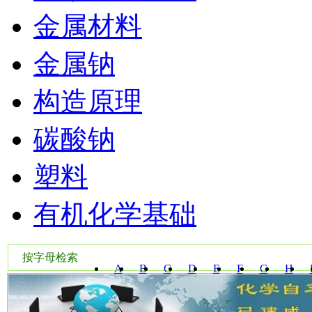
金属材料
金属钠
构造原理
碳酸钠
塑料
有机化学基础
按字母检索
A
B
C
D
E
F
G
H
W
X
Y
Z