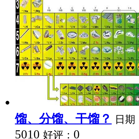
馏、分馏、干馏？
日期
5010
0
好评：