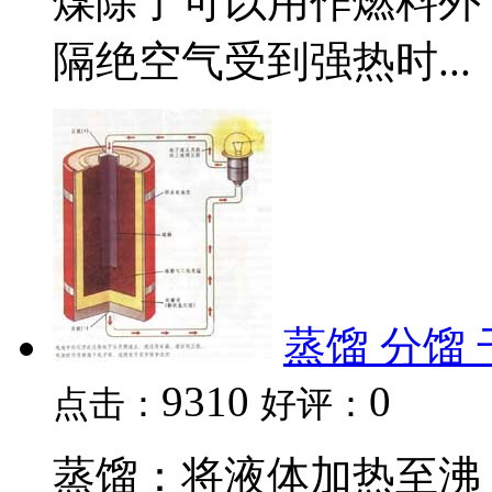
煤除了可以用作燃料外
隔绝空气受到强热时...
蒸馏 分馏
9310
0
点击：
好评：
蒸馏：将液体加热至沸