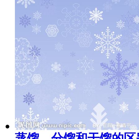
蒸馏、分馏和干馏的区