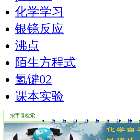
化学学习
银镜反应
沸点
陌生方程式
氢键02
课本实验
按字母检索
A
B
C
D
E
F
G
H
W
X
Y
Z