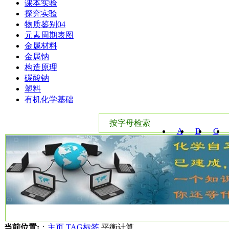
课本实验
探究实验
物质鉴别04
元素周期表图
金属材料
金属钠
构造原理
碳酸钠
塑料
有机化学基础
按字母检索
A
B
C
W
X
Y
当前位置:
：
主页
TAG标签
平衡计算