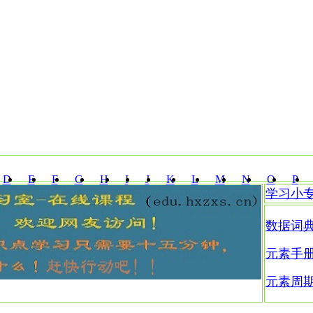
D
E
F
G
H
I
J
K
L
M
N
O
P
学习小
Z
数据词
元素手
元素周