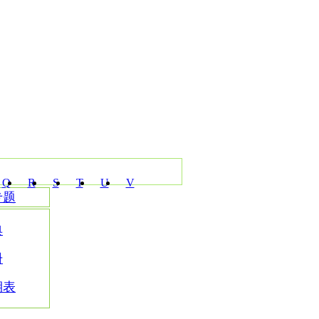
Q
R
S
T
U
V
专题
典
册
期表