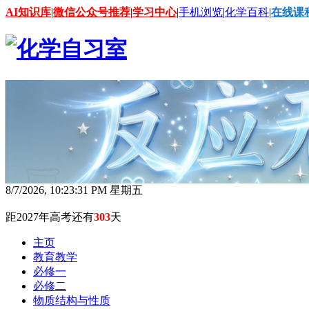
AI知识库
|
微信公众号推荐
|
学习中心
|
手机浏览
|
化学百科
|
在线课
8/7/2026, 10:23:33 PM 星期五
距2027年高考还有
303
天
主页
教育教学
必修一
必修二
物质结构与性质