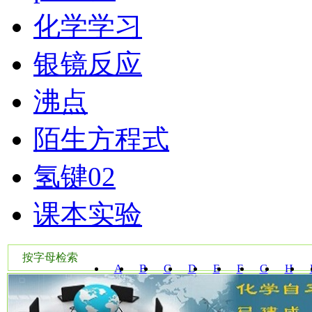
化学学习
银镜反应
沸点
陌生方程式
氢键02
课本实验
按字母检索
A
B
C
D
E
F
G
H
W
X
Y
Z