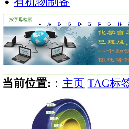
有机物制备
按字母检索
A
B
C
D
E
F
G
H
W
X
Y
Z
当前位置:
：
主页
TAG标