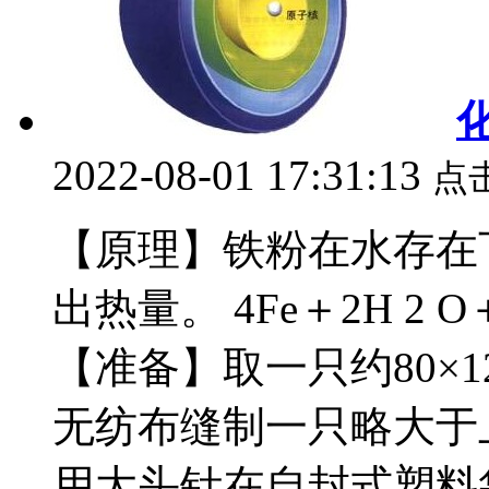
2022-08-01 17:31:13
点
【原理】铁粉在水存在
出热量。 4Fe＋2H 2 O＋3O
【准备】取一只约80×1
无纺布缝制一只略大于上
用大头针在自封式塑料