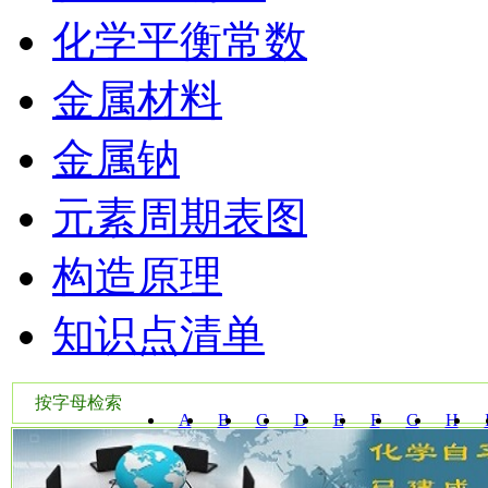
化学平衡常数
金属材料
金属钠
元素周期表图
构造原理
知识点清单
按字母检索
A
B
C
D
E
F
G
H
W
X
Y
Z