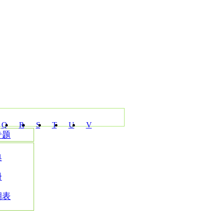
Q
R
S
T
U
V
专题
典
册
期表