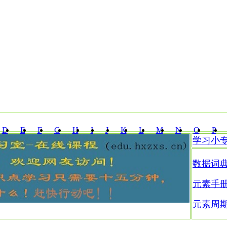
D
E
F
G
H
I
J
K
L
M
N
O
P
学习小
Z
数据词
元素手
元素周