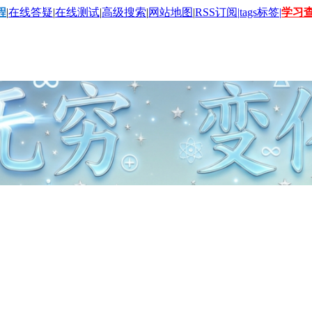
程
|
在线答疑
|
在线测试
|
高级搜索
|
网站地图
|
RSS订阅|
tags标签|
学习