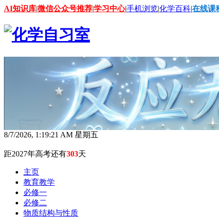
AI知识库
|
微信公众号推荐
|
学习中心
|
手机浏览
|
化学百科
|
在线课
8/7/2026, 1:19:22 AM 星期五
距2027年高考还有
303
天
主页
教育教学
必修一
必修二
物质结构与性质