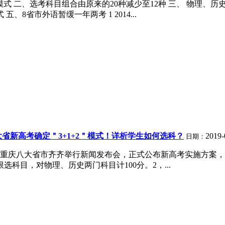
+2”模式 二、选考科目组合由原来的20种减少至12种 三、 物
8省市外语暂缓一年两考 1 2014...
大省新高考确定＂3+1+2＂模式！详析学生如何选科？
2019-
日期：
八大省市齐齐举行新闻发布会，正式公布新高考实施方案，均确定“3+
科目，对物理、历史两门科目计100分。2，...