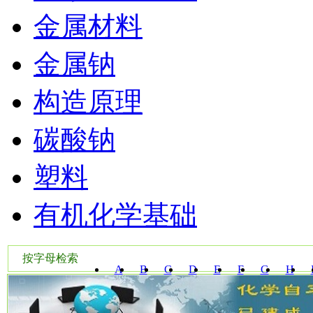
金属材料
金属钠
构造原理
碳酸钠
塑料
有机化学基础
按字母检索
A
B
C
D
E
F
G
H
W
X
Y
Z