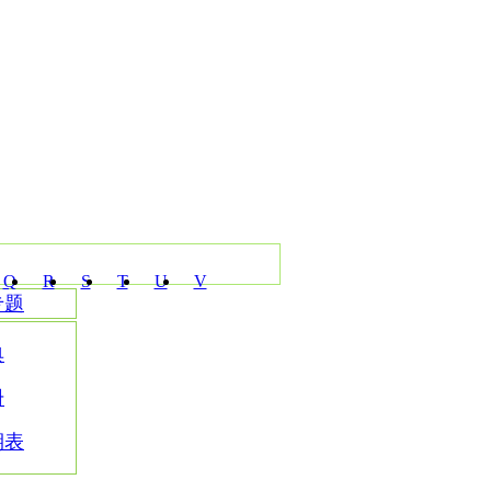
Q
R
S
T
U
V
专题
典
册
期表