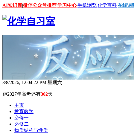
AI知识库
|
微信公众号推荐
|
学习中心
|
手机浏览
|
化学百科
|
在线课
8/8/2026, 12:04:25 PM 星期六
距2027年高考还有
302
天
主页
教育教学
必修一
必修二
物质结构与性质