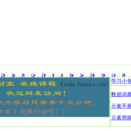
D
E
F
G
H
I
J
K
L
M
N
O
P
学习小
Z
数据词
元素手
元素周