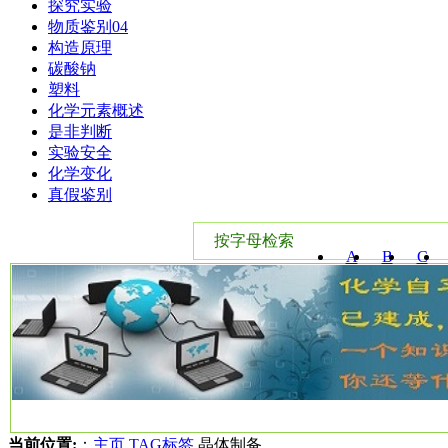
探究实验
物质鉴别04
构造原理
碳酸钠
塑料
化学元素概述
是非判断
实验安全
化学变化
真假鉴别
按字母检索
A
B
C
W
X
Y
当前位置:
：
主页
TAG标签
晶体制备