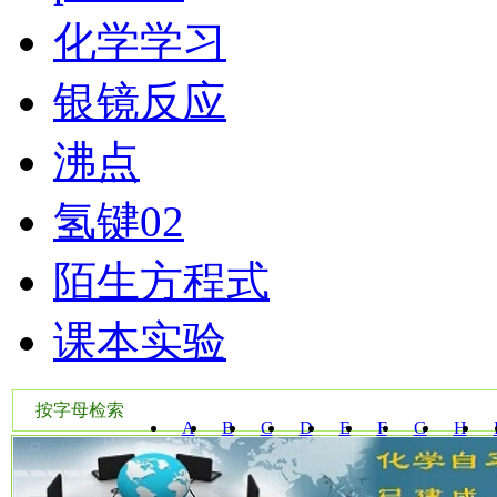
化学学习
银镜反应
沸点
氢键02
陌生方程式
课本实验
按字母检索
A
B
C
D
E
F
G
H
W
X
Y
Z