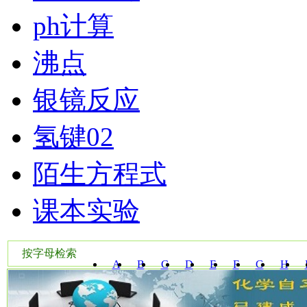
ph计算
沸点
银镜反应
氢键02
陌生方程式
课本实验
按字母检索
A
B
C
D
E
F
G
H
W
X
Y
Z