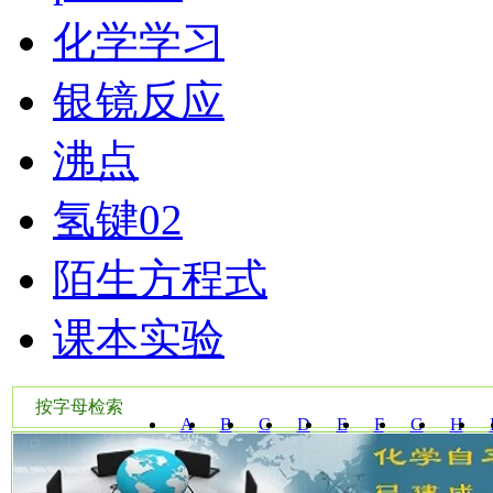
化学学习
银镜反应
沸点
氢键02
陌生方程式
课本实验
按字母检索
A
B
C
D
E
F
G
H
W
X
Y
Z