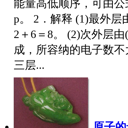
能量高低顺序，可由公式得出 n 
p。 2．解释 (1)最外层
2＋6＝8。 (2)次外层由( n 
成，所容纳的电子数不大于
三层...
原子的