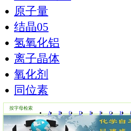
原子量
结晶05
氢氧化铝
离子晶体
氧化剂
同位素
按字母检索
A
B
C
D
E
F
G
H
W
X
Y
Z