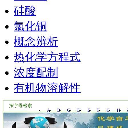
硅酸
氯化铜
概念辨析
热化学方程式
浓度配制
有机物溶解性
按字母检索
A
B
C
D
E
F
G
H
W
X
Y
Z