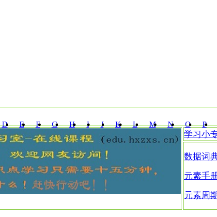
D
E
F
G
H
I
J
K
L
M
N
O
P
学习小
Z
数据词
元素手
元素周