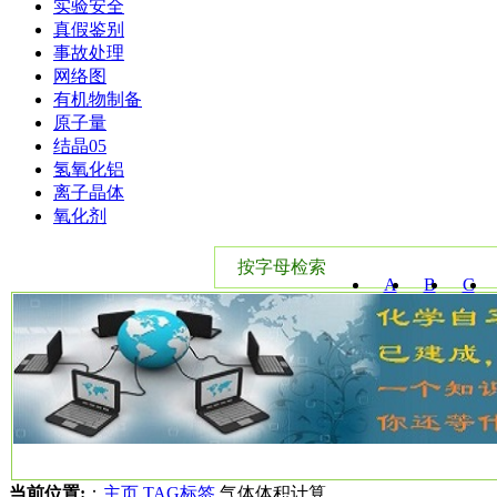
实验安全
真假鉴别
事故处理
网络图
有机物制备
原子量
结晶05
氢氧化铝
离子晶体
氧化剂
按字母检索
A
B
C
W
X
Y
当前位置:
：
主页
TAG标签
气体体积计算