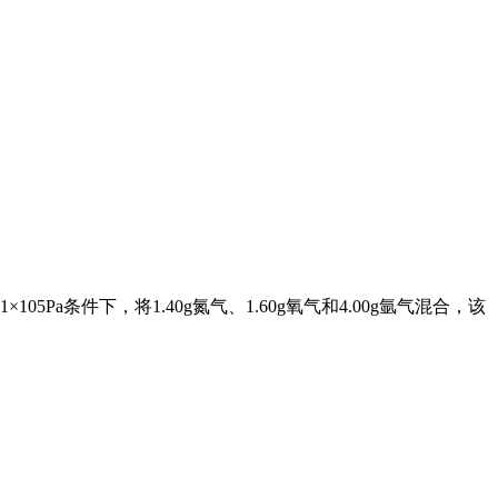
5Pa条件下，将1.40g氮气、1.60g氧气和4.00g氩气混合，该