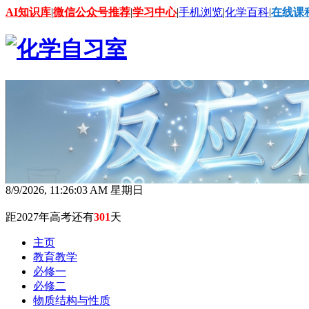
AI知识库
|
微信公众号推荐
|
学习中心
|
手机浏览
|
化学百科
|
在线课
8/9/2026, 11:26:04 AM 星期日
距2027年高考还有
301
天
主页
教育教学
必修一
必修二
物质结构与性质