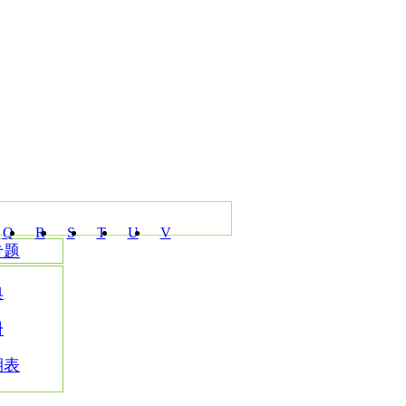
Q
R
S
T
U
V
专题
典
册
期表