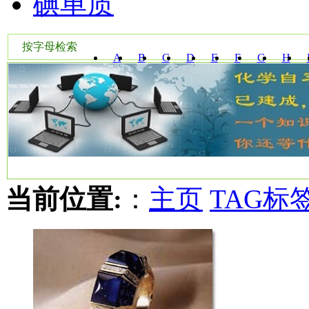
碘单质
按字母检索
A
B
C
D
E
F
G
H
W
X
Y
Z
当前位置:
：
主页
TAG标