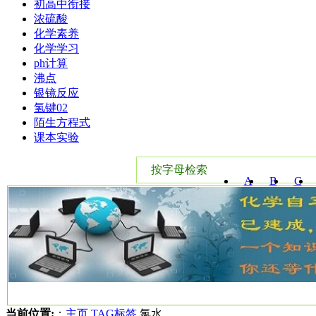
初高中衔接
浓硫酸
化学素养
化学学习
ph计算
沸点
银镜反应
氢键02
陌生方程式
课本实验
按字母检索
A
B
C
W
X
Y
当前位置:
：
主页
TAG标签
氯水