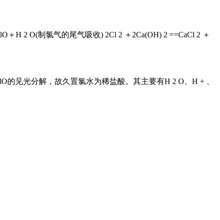
2 O(制氯气的尾气吸收) 2Cl 2 ＋2Ca(OH) 2 ==CaCl 2 ＋
为HClO的见光分解，故久置氯水为稀盐酸。其主要有H 2 O、H + 、