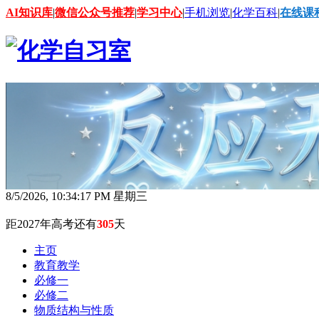
AI知识库
|
微信公众号推荐
|
学习中心
|
手机浏览
|
化学百科
|
在线课
8/5/2026, 10:34:18 PM 星期三
距2027年高考还有
305
天
主页
教育教学
必修一
必修二
物质结构与性质