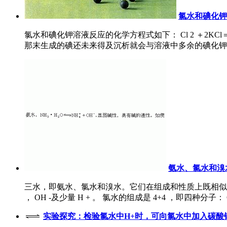
氯水和碘化钾
氯水和碘化钾溶液反应的化学方程式如下： Cl 2 ＋2K
那末生成的碘还未来得及沉析就会与溶液中多余的碘化钾反应而
氨水、氯水和溴
三水，即氨水、氯水和溴水。它们在组成和性质上既相似，又不同。现
， OH -及少量 H + 。 氯水的组成是 4+4 ，即四种分子： Cl 2
实验探究：检验氯水中H+时，可向氯水中加入碳酸