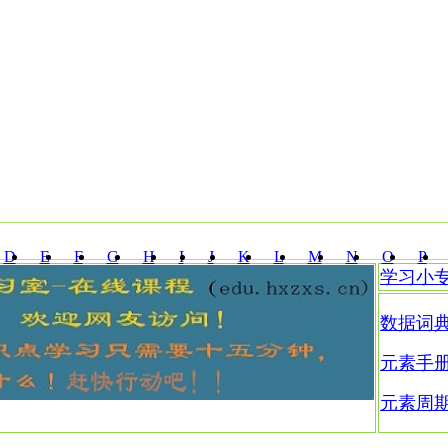
D
E
F
G
H
I
J
K
L
M
N
O
P
学习小
Z
数据词
元素手
元素周