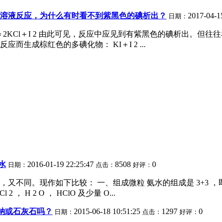
溶液反应，为什么有时看不到紫黑色的碘析出？
2017-04-1
日期：
Cl＝2KCl＋I 2 由此可见，反应中应见到有紫黑色的碘析出。
生成棕红色的多碘化物： KI＋I 2 ...
水
2016-01-19 22:25:47
8508
0
日期：
点击：
好评：
作如下比较： 一、组成微粒 氨水的组成是 3+3 ，即三种分子： NH
 ， H 2 O ， HClO 及少量 O...
钠或石灰石吗？
2015-06-18 10:51:25
1297
0
日期：
点击：
好评：