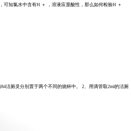
O，可知氯水中含有H ＋ ，溶液应显酸性，那么如何检验H ＋
84洁厕灵分别置于两个不同的烧杯中。 2、用滴管取2ml的洁厕