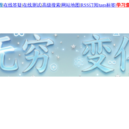
程
|
在线答疑
|
在线测试
|
高级搜索
|
网站地图
|
RSS订阅|
tags标签|
学习