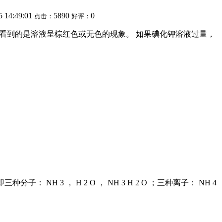
5 14:49:01
5890
0
点击：
好评：
但往往看到的是溶液呈棕红色或无色的现象。 如果碘化钾溶液过量，
 3 ， H 2 O ， NH 3 H 2 O ；三种离子： NH 4