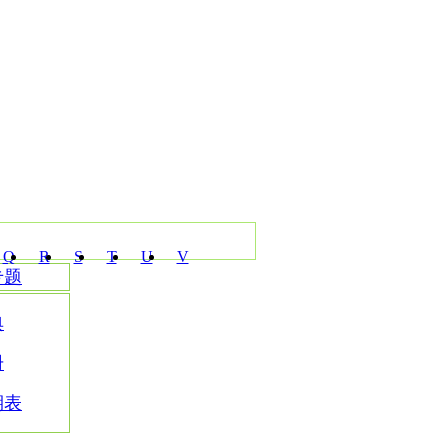
Q
R
S
T
U
V
专题
典
册
期表